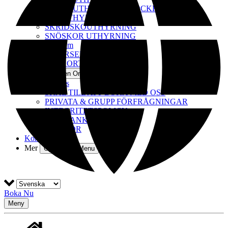
CYKELUTHYRNING STOCKHOLM
SUP UTHYRNING
SKRIDSKOUTHYRNING
SNÖSKOR UTHYRNING
Din Fotoalbum
KAJAKKURSER
PRESENTKORT
Om oss
Open Om oss Menu
Om oss
SKÄL TILL ATT BOKA MED OSS
PRIVATA & GRUPP FÖRFRÅGNINGAR
INTEGRITETSPOLICY
BILDBANK
VILLKOR
Kontakta oss
Mer
Open More Menu
Boka Nu
Meny