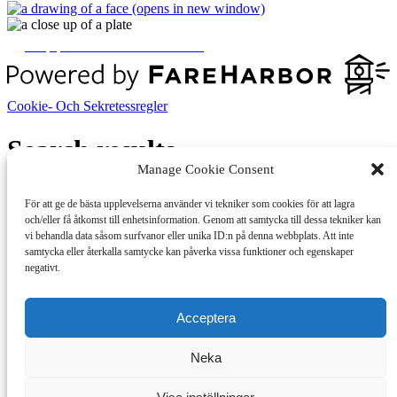
(opens in new window)
Köp presentkort / värdecheckar
Cookie- Och Sekretessregler
Search results
Manage Cookie Consent
För att ge de bästa upplevelserna använder vi tekniker som cookies för att lagra
Search
och/eller få åtkomst till enhetsinformation. Genom att samtycka till dessa tekniker kan
vi behandla data såsom surfvanor eller unika ID:n på denna webbplats. Att inte
samtycka eller återkalla samtycke kan påverka vissa funktioner och egenskaper
Filters
Show filters
negativt.
Sort by:
•
•
Relevance
Newest
Oldest
Acceptera
No results found
Neka
Filter options