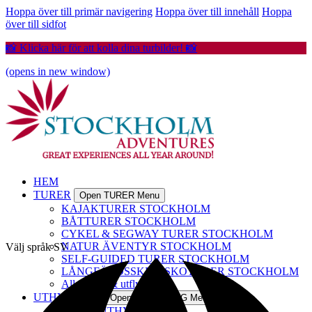
Hoppa över till primär navigering
Hoppa över till innehåll
Hoppa
över till sidfot
📸 Klicka här för att kolla dina turbilder! 📸
(opens in new window)
HEM
TURER
Open TURER Menu
KAJAKTURER STOCKHOLM
BÅTTURER STOCKHOLM
CYKEL & SEGWAY TURER STOCKHOLM
NATUR ÄVENTYR STOCKHOLM
Välj språk
SV
SELF-GUIDED TURER STOCKHOLM
LÅNGFÄRDSSKRIDSKOTURER STOCKHOLM
Alla Turer & utflykter
UTHYRNING
Open UTHYRNING Menu
KAJAKUTHYRNING