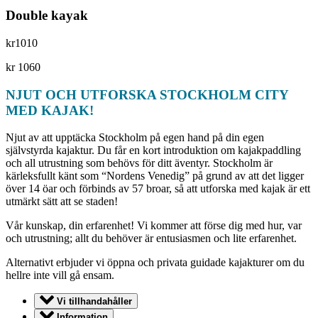
Double kayak
kr
1010
kr
1060
NJUT OCH UTFORSKA STOCKHOLM CITY
MED KAJAK!
Njut av att upptäcka Stockholm på egen hand på din egen
självstyrda kajaktur. Du får en kort introduktion om kajakpaddling
och all utrustning som behövs för ditt äventyr. Stockholm är
kärleksfullt känt som “Nordens Venedig” på grund av att det ligger
över 14 öar och förbinds av 57 broar, så att utforska med kajak är ett
utmärkt sätt att se staden!
Vår kunskap, din erfarenhet! Vi kommer att förse dig med hur, var
och utrustning; allt du behöver är entusiasmen och lite erfarenhet.
Alternativt erbjuder vi öppna och privata guidade kajakturer om du
hellre inte vill gå ensam.
Vi tillhandahåller
Information