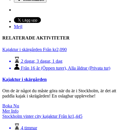
Mejl
RELATERADE AKTIVITETER
Kajaktur i skärgården
Från
kr
2,090
2 dagar
,
3 dagar
,
1 dag
Från 16 år (Öppen turer)
,
Alla åldrar (Privata tur)
Kajaktur i skärgården
Om de är något du måste göra när du är i Stockholm, är det att
paddla kajak i skrägården! En oslagbar upplevelse!
Boka Nu
Mer Info
Stockholm vinter city kajaktur
Från
kr
1,445
4 timmar